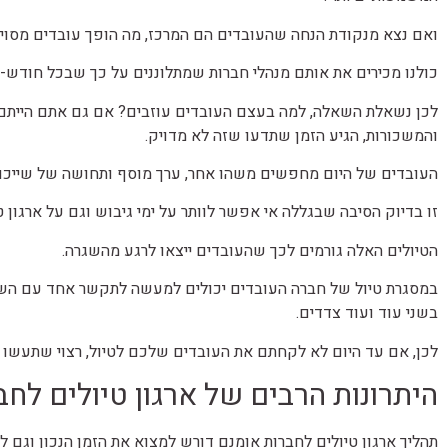
ואם נצא מנקודת הנחה שהעובדים הם המרכז, מה הופך עובדים מסוימ
כולנו מכירים את אותם מנהלי חברות שמתלוננים על כך שבכל חודש-
לכן נשאלת השאלה, למה בעצם העובדים עוזבים? אם גם אתם הייתם 
והמשכורות, הגיע הזמן שתדעו שזה לא מדויק.
העובדים של היום מחפשים משהו אחר, ערך מוסף ותחושה של שייכו
זו בדיוק הסיבה שבגללה אי אפשר לוותר על ימי גיבוש וגם על ארגון ט
הטיולים האלה גורמים לכך שהעובדים ייצאו לרגע מהשגרה.
במסגרת טיול של חברה העובדים יכולים למעשה לתקשר אחד עם השני 
בשני עוד ועוד צדדים.
לכן, אם עד היום לא לקחתם את העובדים שלכם לטיול, רצוי שתעשו 
היתרונות הרבים של ארגון טיולים לחב
תהליך ארגון טיולים לחברות אומנם דורש למצוא את הזמן הנכון וגם 