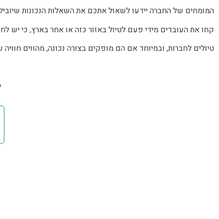
המומחים של החברה יידעו לשאול אתכם את השאלות הנכונות שיוביל
קחו את העובדים מידי פעם לטיול באזור כזה או אחר בארץ, כי יש לחו
טיולים לחברות, ובמיוחד אם הם מופקים בצורה נכונה, מהווים חוויה 
ל
אנחנו מתמחים בארגון ימי כיף וגיבוש וטיולים מיוחדים לחברות וארגונים.
אנחנו שואפים להיות הטובים ביותר, להשאיר אתכם תמיד עם טעם של
עוד, להקשיב לכם בתשומת לב אמתית, להבין את הצרכים שלכם
ולהגשים לכם את החלומות.
אנחנו מתחייבים לתת לכם את השירות הטוב ביותר למען הצלחת האירוע