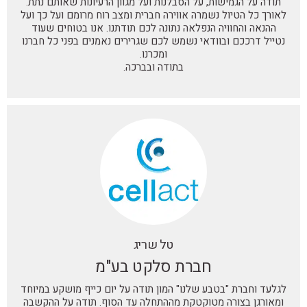
תודה על הגמישות, על הסבלנות ועל מגוון הרעיונות שאותם נתת.
צח,
מלא
השונים,
מקצ
לאורך כל הטיול נשמרה אווירה חברית ומצב רוח מרומם ועל כך ועל
ההנאה והחוויה הנפלאה נתונה לכם תודתנו. אנו בטוחים שעוד
טבע
ידע
דאגה
עם
נטייל דרככם ובוודאי נשמש לכם שגרירים נאמנים בפני כל חברנו
מהמם
וסיפור.
לפרטים
המון
ומכרנו.
ביופיו
פשוט
הקטנים
ידע
בתודה ובברכה.
ומדריך
הופך
כדי
ומע
מעורר
כל טיול
שהעובדים
את
עניין
למרתק
יהנו
היום
ותשומת
ומעניין
ויתגבשו
בקל
לב של
ולא
במקסימום.
ובמ
כל
פחות
תודה
- הי
המשתתפים.
חווייתי.
רבה
מאד
המדריך
לכם על
כיף
התאים
יום
תוד
את
מוצלח
רבה
טל שריג
עצמו
ונפגש
ניפ
לצרכי
ביום
שנה
חברת סלקט בע"מ
הקבוצה
גיבוש
הבא
לגלעד וחברת "בטבע שלנו" המון תודה על יום כייף מושקע במיוחד
והיה
הבא.
ומאורגן בצורה מטוקטקת מההתחלה עד הסוף. תודה על ההקשבה