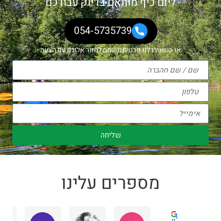
ליום כיף מותאם בדיוק עבורכם
054-5735739
או השאירו לנו פרטים ונשמח לחזור אליכם עם הצעה
שליחה
מספרים עלינו
ימי גיבוש לעובדים - בטבע שלנו
אלונה גופמן
ספי שמרוני
מירי גל