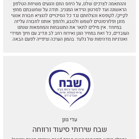
כיף
וההתאמה לצרכים שלנו, על היחס החם והנעים משיחת הטלפון
לתכנן
הראשונה ועד לסרטון הוידאו המגניב. תודה על שחשבתם מחוץ
לקייק/ לקופסא והצלחתם נגד כל הסיכויים להוציא חבורת אנשי
איתו
מזגן ופלורסנטים לשמש ולטבע, ולהפוך אותנו לחבורה עליזה
את
במיוחד. אין מילים לתאר את התשבחות והמחמאות שנתנו
הטיול!
העובדים, כל זאת במחיר הוגן ואירוח רחב לב ונדיב עם חיוך תמידי
הקבוצה
ואנרגיות מדהימות של גלעד. בהמון הערכה וציפייה לפעם הבאה.
שלנו
נהנתה
מאוד!
אנחנו
ממליצים
בחום
על
החברה
ועל
המדריך!
עדי גונן
שבח שירותי סיעוד ורווחה