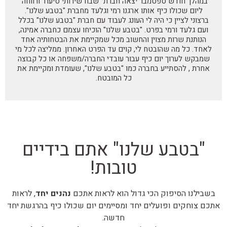
במהלך חודש ספטמבר יצאה חברת "שבח שירותי סיעוד ורווחה"
ליום שכולו כיף אותו ארגנו רמי וגלעד מחברת "בטבע שלנו".
ברצוני לציין כי היה לי העונג לעבוד עם חברת "בטבע שלנו" בכלל
ועם גלעד ורמי בפרט. "בטבע שלנו" הוכיחו עצמם כחברה אמינה,
הנותנת שרות מצוין והחשוב מכל שמקיימת את הבטחותיה אחד
לאחד. כל מה שהובטח לי, קוים עד הפרט האחרון. ממליצה לכל מי
שמבקש לערוך יום כיף עבור עובדי החברה/משפחה או כל קבוצה
אחרת , להסתייע בחברה כמו "בטבע שלנו", שעומדת ומקיימת את
כל המובטח.
"בטבע שלנו" אתם בידיים
טובות!
בשבילנו הסיפוק הכי גדול הוא לראות אתכם
נהנים יחד
, לראות
אתכם צוחקים ופועלים יחד ומסיימים יום שכולו כיף בהרגשת יחד
חדשה.