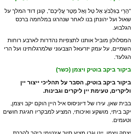
"הָרֵי בַגִּלְבֹּעַ אַל טַל וְאַל מָטָר עֲלֵיכֶם", קונן דוד המלך על
שאול ועל יהונתן בנו לאחר שנהרגו במלחמה ברכס
הגלבוע.
המסלולון מוביל אותנו לתצפיות נהדרות לארבע רוחות
השמיים, על עמק יזרעאל הצבעוני שלמרגלותינו ועל הרי
הגלעד.
ביקור ביקב בוטיק ויצמן (כשר)
ביקור ביקב בוטיק, הסבר על תהליכי ייצור יין
וליקרים, טעימת יין ליקרים וגבינות.
בבית שאן, עירו של דיוניסוס איל היין הוקם יקב ויצמן,
יקב ביתי, מושקע ואיכותי, המציע למבקריו חגיגת חושים
וטעמים.
יצחק ויצמן, יינן וגבן מציע סיור אינטימי ביקב להכרת