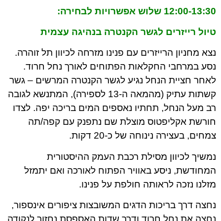
12:00-13:30 שלוש אפשרויות לבחירה:
טיול רייזרים לגשר הקנטרה בנהיגה עצמית
נצא מחניון הרייזרים עם פנינו מזרחה לכיוון תל זוהרה.
נסע במרחבי החקלאות הפתוחים לאורך נחל חרוד.
לאחר חציית הנחל נגיע לגשר הקנטרה המרשים – גשר
קשתות עתיק (מהמאה ה-13 לספירה), המתנשא לגובה
רב מעל הנחל, תחתיו נאספים המים בריכה יפה. לצדו
חורשת אקליפטוס מוצלת שם נתפנק עם קפה/תה
צמחים, בעצירה נינוחה של כ-20 דקות.
נמשיך לכיוון מסילת רכבת העמק ההיסטורית
המחודשת, ניסע באוויר הפתוח לאורכה ואם יתמזל
מזלנו נזכה לראותה חולפת על פנינו.
נחצה דרך בריכות הדגים המשובצות ציפורים אינספור,
נחצה את נחל חרוד ודרך שדות האספסת נחזור לנקודה