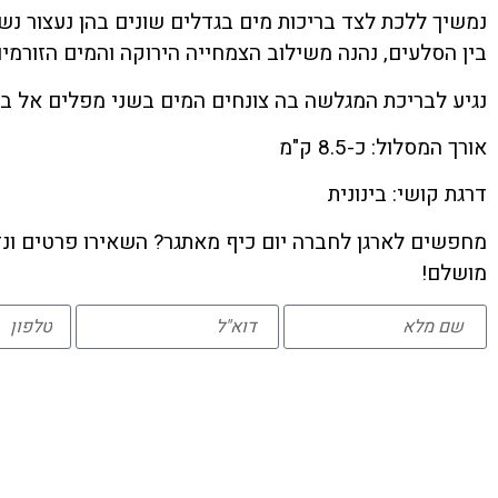
נמשיך ללכת לצד בריכות מים בגדלים שונים בהן נעצור נשכ
בין הסלעים, נהנה משילוב הצמחייה הירוקה והמים הזורמים
נגיע לבריכת המגלשה בה צונחים המים בשני מפלים אל בר
אורך המסלול: כ-8.5 ק"מ
דרגת קושי: בינונית
מחפשים לארגן לחברה יום כיף מאתגר? השאירו פרטים ונדא
מושלם!
אנחנו מתמחים בארגון ימי כיף וגיבוש וטיולים מיוחדים לחברות וארגונים.
אנחנו שואפים להיות הטובים ביותר, להשאיר אתכם תמיד עם טעם של
עוד, להקשיב לכם בתשומת לב אמתית, להבין את הצרכים שלכם
ולהגשים לכם את החלומות.