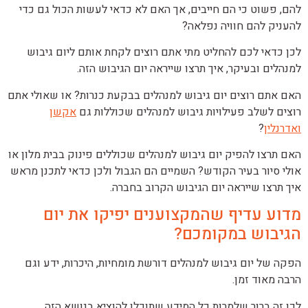
להם, פשוט כי הם חייבים, אך האם לא כדאי לעשות הכול גם כדי
להעניק להם חוויה נפלאה?
לכן כדאי לכם להחליט מתי אתם רוצים לקחת אותם ליום גיבוש
למנהלים ובעיקר, איך תרצו שייראה יום הגיבוש הזה.
האם אתם רוצים יום גיבוש למנהלים בבקעת כנרות? או שאולי אתם
רוצים לשלב פעילויות גיבוש למנהלים שכוללות גם
אקשן
ואדרנלין
?
האם תרצו להפיק יום גיבוש למנהלים שכוללים פינוק בבית מלון או
אולי סיור בעיר הקודש? השמיים הם הגבול ולכן כדאי לתכנן מראש
איך תרצו שייראה יום הגיבוש הקרוב בחברה.
מדוע עדיף שהמקצוענים יפיקו את יום
הגיבוש במקומכם?
הפקה של יום גיבוש למנהלים דורשת מומחיות, היכרות, ידע וגם
הרבה מאוד זמן.
לכן זה ברור שלמרות כל המידע שתוכלו להוציא בנושא הזה