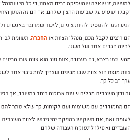
למעשה, זו שאלה שמעסיקה רבים מאתנו, כי כל מי שמנהל צ
יקבלו ישפיע על שביעות הרצון שלהם, אך הם זה הנתון היח
הגיע הזמן להפסיק להיות ציניים, לזכור שמדובר באנשים ולה
הם רוצים לקבל מכם, מנהלי הצוות או
החברה
, תשומת לב. 
להיות חברים אחד של השני.
ממש כמו בצבא, גם בעבודה, צוות טוב הוא צוות שבו מביני
צוות מנצח הוא צוות שבו מבינים שצריך לתת גיבוי אחד לשני
ערך רב כל כך.
זה נכון העובדים מבלים שעות ארוכות ביחד במשרד, אך בפוע
הם מתמודדים עם משימות ועם לקוחות, כך שלא נותר להם ז
לעומת זאת, אם תשקיעו בהפקת ימי גיבוש לצוות העובדים
העובדים ואפילו לתפוקת העבודה שלהם.