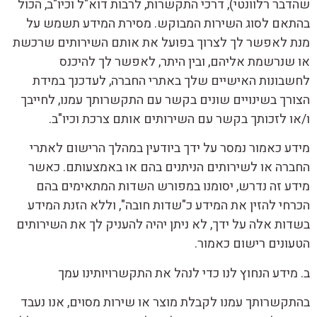
שהדבר רלוונטי), דרכי התקשרות, לרבות דוא"ל וכיו"ב, הכול
בהתאם לסוג השירות המבוקש. מסירת המידע תשמש על
מנת לאפשר לך לצרוך בפועל את אותם השירותים שרכשת
או שנרשמת אליהם, ובין היתר, לאפשר לך להיכנס
לחשבונות האישיים שלך באתרי החברה, לעדכנך במידת
הצורך בשינויים שונים בקשר עם התקשרותך עמנו, לחייבך
ו/או לזכותך בקשר עם השירותים אותם צרכת וכיו"ב.
מידע כאמור נמסר על ידך ביודעין במהלך הרישום לאתרי
החברה או לשירותים הניתנים בהם או באמצעותם. כאשר
מידע זה נדרש, יסומנו במפורש השדות המתאימים בהם
הכרחי להזין את המידע כ"שדות חובה", וללא הזנת המידע
בשדות אלה על ידך, לא ניתן יהיה להעניק לך את השירותים
הטעונים רישום כאמור.
ב. מידע הנחוץ לנו כדי לנהל את התקשרויותינו עמך
בהתקשרותך עמנו לקבלת מוצר או שירות מסוים, אנו נעבד