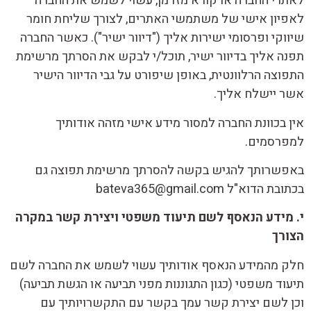
לאתרי החברה או קורא מזדמן, עשוי לשמש את החברה
לאפיון אישי של משתמשי האתרים, לצורך שליחת חומר
שיווקי ופרסומי ישירות אליך ("דיוור ישיר"). כאשר החברה
תפנה אליך בדיוור ישיר, תוכל/י לבקש את הסרתך מרשימת
התפוצה הרלוונטית, באופן שיפורט על גבי הדיוור הישיר
אשר יישלח אליך.
אין בכוונת החברה למסור מידע אישי מזהה אודותיך
למפרסמים.
באפשרותך להגיש בקשה להסרתך מרשימת תפוצה גם
בכתובת הדוא"ל bateva365@gmail.com
י. מידע הנאסף לשם תיעוד משפטי ויצירת קשר במקרה
הצורך
חלק מהמידע הנאסף אודותיך עשוי לשמש את החברה לשם
תיעוד משפטי (כגון התגוננות מפני תביעה או הגשת תביעה)
וכן לשם יצירת קשר עמך בקשר עם התקשרויותיך עם