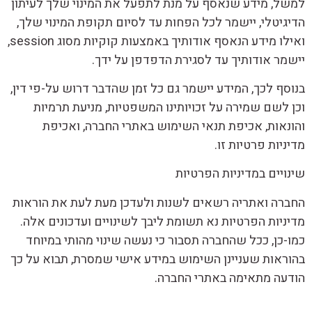
למשל, מידע שנאסף על מנת לתפעל את המינוי שלך לעיתון
הדיגיטלי, יישמר לכל הפחות עד לסיום תקופת המינוי שלך,
ואילו מידע הנאסף אודותיך באמצעות קוקיות מסוג session,
יישמר אודותיך עד לסגירת הדפדפן על ידך.
בנוסף לכך, המידע יישמר גם כל זמן שהדבר דרוש על-פי דין,
וכן לשם שמירה על זכויותינו המשפטיות, מניעת תרמיות
והונאות, אכיפת תנאי השימוש באתרי החברה, ואכיפת
מדיניות פרטיות זו.
שינויים במדיניות הפרטיות
החברה ואתריה רשאים לשנות ולעדכן מעת לעת את הוראות
מדיניות הפרטיות נא תשומת ליבך לשינויים ועדכונים אלה.
כמו-כן, ככל שהחברה תסבור כי נעשה שינוי מהותי במיוחד
בהוראות שעניינן השימוש במידע אישי שמסרת, תבוא על כך
הודעה מתאימה באתרי החברה.