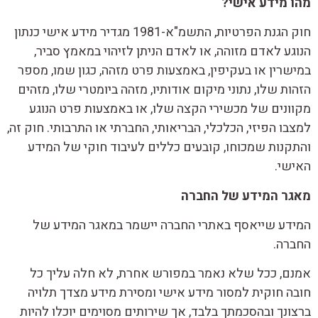
מהו מידע אישי?
חוק הגנת הפרטיות, התשמ"א-1981 מגדיר מידע אישי כנתון
הנוגע לאדם מזוהה, או לאדם הניתן לזיהוי במאמץ סביר,
במישרין או בעקיפין, באמצעות פרט מזהה, כגון שמו, מספר
הזהות שלו, נתוני מיקום אודותיו, מזהה ביומטרי שלו, מזהים
מקוונים של מכשירי הקצה שלו, או באמצעות פרט הנוגע
למצבו הפיזי, הכלכלי, הבריאותי, החברתי או התרבותי. חוק זה,
והתקנות שמכוחו, קובעים כללים לעיבוד חוקי של המידע
האישי.
מאגר המידע של החברה
המידע שייאסף באתרי החברה יישמר במאגר המידע של
החברה.
אמנם, ככל שלא נאמר במפורש אחרת, לא חלה עליך כל
חובה חוקית למסור מידע אישי ומסירת מידע מצדך תלויה
ברצונך ובהסכמתך בלבד, אך שירותים מסוימים יוכלו להיות