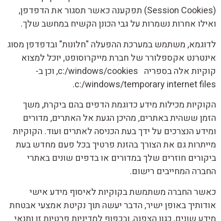
(Session Cookies) תפקענה כאשר תסגור את הדפדפן,
ואילו אחרות נשמרות על גבי הכונן הקשיח במחשב שלך.
לדוגמא, משתמש במערכת ההפעלה "חלונות" ובדפדפן מסוג
אינטרנט אקספלורר של חברת מייקרוסופט, יוכל למצוא
קוקיות אלה בספריה c:/windows/cookies, וכן ב-
c:/windows/temporary internet files.
הקוקיות מכילות מידע כדוגמת הדפים בהם ביקרת, משך
הזמן ששהית באתרים, מהיכן הגעת אל האתרים, מדורים
ומידע הנצרכים על ידך בעת הכניסה לאתרים ועוד. הקוקיות
מייתרות גם את הצורך בהזנת פרטיך בכל פעם מחדש בעת
ביקורים חוזרים שלך במדורים או בדפים שונים באתרי
החברה המחייבים רישום.
כאשר החברה משתמשת בקוקיות לאיסוף מידע אישי
אודותיך באופן ישיר, הדבר יעשה תוך נקיטת אמצעי אבטחת
מידע שונים, כגון הצפנה, ובכפוף למדיניות פרטיות זו ותנאי