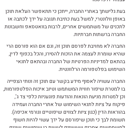
בעת גלישתך באתרי החברה, ייתכן כי תתאפשר העלאת תוכן
באופן וולונטרי, למשל בעת כתיבת תגובה על ידך לכתבה או
לתכנים של משתמשים אחרים, לרבות בוואטסאפ וחשבונות
החברה ברשתות חברתיות.
החברה לא מחויבת לפרסם תוכן זה, וגם אם הוא פורסם הרי
שהיא שומרת לעצמה את הזכות להסירו, והכל בכפוף לדין,
בהתאם למדיניות הפרטיות של החברה ובהתאם לתנאי
השימוש בפלטפורמה הרלוונטית.
החברה עשויה לאסוף מידע בקשר עם תוכן זה ונותי הצפייה
בו למטרת שיפור חווית המשתמש וטיוב איכות הפלטפורמות,
וכן למטרות מניעת הונאות והודעות פוגעניות כלפי צד ג',
פיקוח על ציות לתנאי השימוש של אתרי החברה ועמידה
בהוראות הדין (כגון ציות לצווים שיפוטיים וגורמי אכיפה).
תשומת לבך כי תוכן שיפורסם על ידך עשוי להיות חשוף
למשתמשים אחרים שעשויים לעשות בו שימושים שונים,