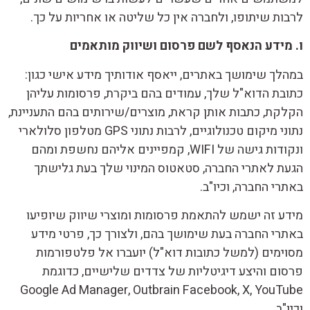
לרבות שיתופו, ולחברה אין כל שליטה או אחריות על כך.
ו. מידע הנאסף לשם פרסום ושיווק מותאמים
במהלך שימושך באתרים, ייאסף אודותיך מידע אישי כגון:
כתובת הדוא"ל שלך, עמודים בהם ביקרת, פרסומות עליהן
הקלקת, כתבות אותן קראת, מוצרים/שירותים בהם התעניינת,
נתוני מיקום טכנולוגיים, לרבות נתוני GPS מטלפון סלולארי
ונקודות גישה של WIFI, קמפיינים אליהם נחשפת ומהם
הגעת לאתרי החברה, סטאטוס המינוי שלך בעת גלישתך
באתרי החברה, וכיו"ב.
מידע זה ישמש להתאמת פרסומות ומוצרי שיווק שיופיעו
באתרי החברה בעת שימושך בהם, ולצורך כך, פרטי מידע
מסוימים (למשל כתובות דוא"ל) יועברו אל פלטפורמות
פרסום והיצע דיגיטליות של צדדים שלישיים, כדוגמת
Google Ad Manager, Outbrain Facebook, X, YouTube
וכיו"ב.