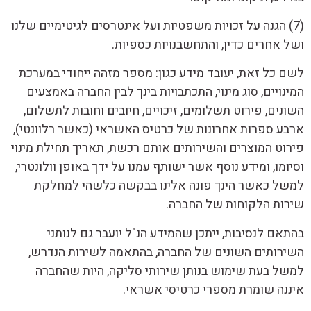
(7) הגנה על זכויות משפטיות ועל אינטרסים לגיטימיים שלנו
ושל אחרים כדין, והתחשבנויות כספיות.
לשם כל זאת, יעובד מידע כגון: מספר מזהה ייחודי במערכת
המינויים, סוג מינוי, התכתבויות בינך לבין החברה באמצעים
השונים, פירוט תשלומים, זיכויים, חיובים וחובות לתשלום,
ארבע ספרות אחרונות של כרטיס האשראי (כאשר רלוונטי),
פירוט המוצרים והשירותים אותם רכשת, תאריך תחילת מינוי
וסיומו, ומידע נוסף אשר ישותף עמנו על ידך באופן וולונטרי,
למשל כאשר הינך פונה אלינו בבקשה כלשהי למחלקת
שירות הלקוחות של החברה.
בהתאם לנסיבות, ייתכן שהמידע הנ"ל יועבר גם לנותני
השירותים השונים של החברה, בהתאמה לשירות הנדרש,
למשל בעת שימוש בנותן שירותי סליקה, היות שהחברה
איננה שומרת מספרי כרטיסי אשראי.