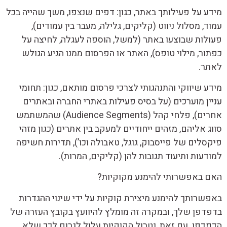
מידע על פעילותך באתר, כגון: דפים שנצפו, משך שהייה בכל
עמוד, מסלול ניווט (קליקים, גלילה, מעבר בין עמודים),
פעולות שבוצעו באתר (למשל, הוספה לעגלה, לחיצה על
כפתור, מילוי טופס), האתר או הפרסום ממנו הגיע הגולש
לאתר.
מידע שיווקי והתנהגותי לצרכי פרסום מותאם, כגון: תחומי
עניין מוערכים (על בסיס פעילות באתרי החברה ובאתרים
אחרים), פלחי קהל (Audience Segments) שהמשתמש
סווג אליהם, מזהים ייחודיים למעקב בין אתרים (כגון מזהי
פיקסלים של פייסבוק, גוגל, טאבולה וכו’), תדירות חשיפה
למודעות ותיעוד תגובות להן (קליקים, המרות).
האם באפשרותי להימנע מקוקיות?
באפשרותך להימנע מיצירת קוקיות על ידי שינוי ההגדרות
בדפדפן שלך, ובמקרה זה מומלץ להיוועץ בקובץ העזרה של
הדפדפן. עם זאת, נטרול הקוקיות עלול לגרום לכך שלא