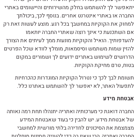
יתאפשר לך להשתמש בחלק מהשירותים והיישומים באתרי
החברה או באתרי אינטרנט אחרים. בנוסף לכך, ביכולתך
למחוק את הקוקיות במחשבך בכל רגע. מוצע לעשות זאת רק
אם השתכנעת כי אינך רוצה שאתרי החברה יותאמו
להעדפותיך. הואיל והקוקיות מונעות ממך לעיתים את הצורך
להזין שמות משתמש וסיסמאות, מומלץ לוודא שכל הפרטים
הדרושים לשימוש באתרים ידועים לך ושמורים במקום
בטוח, טרם מחיקת הקוקיות.
תשומת לבך לכך כי נטרול הקוקיות המוגדרות כהכרחיות
לתפעול האתר, לא יאפשר לך להשתמש באתרנו כלל.
אבטחת מידע
החברה דואגת כי מערכותיה ואתריה יתנהלו תחת רמה נאותה
של אבטחת מידע. יש להבין כי בעוד שאבטחת המידע
מצמצמת את הסיכונים לחדירה בלתי מורשית למחשבי
החברה ואתריה, הרי שאין בה כדי להעניק חסינות מוחלטת