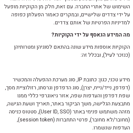
השימוש של אתרי החברה. עם זאת, חלק מן הקוקיות מופעל
על ידי צדדים שלישיים, ובמקרים כאמור הפעלתן כפופה
למדיניות הפרטיות של אותם צדדים.
מה המידע הנאסף על ידי הקוקיות?
הקוקיות אוספות מידע שונה בהתאם לסוגיהן ומטרותיהן
(כנזכר לעיל), ובכלל זה:
מידע טכני, כגון: כתובת IP, סוג מערכת ההפעלה והמכשיר
(דפדפן, נייד/נייח, יצרן), סוג הדפדפן וגרסתו, רזולוציית מסך,
שפת דפדפן והעדפות שפה, אזור גיאוגרפי כללי ממנו
מתבצעת הגלישה, משך הביקור באתר, תאריך ושעת הגישה,
מזהה משתמש פנימי באתר (User ID, SSO), סטטוס כניסה
(מחובר/לא מחובר), פרטי התחברות (session token),
העדפות שנשמרו.