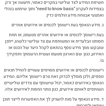
חשיפת המידע לצד שלישי במקרים כאמור, תיעשה אך ורק
בצמידות לעקרון "need to know basis" ותוך שימוש בנהלי
ואמצעי אבטחת מידע הולמים כדין.
ג. מידע הנאסף בעת רישומך לכנסים או אירועים אחרים
בעת רישומך לכנסים או אירועים אחרים מטעמנו, או תחת
חסותנו הבלעדית או המשותפת עם צד שלישי כלשהו, ייתכן
שנבקש ממך מידע נוסף בהתאם לקהל היעד של הכנס או
האירוע, כגון: שם הארגון מטעמו נעשית הרשמתך ותפקידך
בו.
רישומים לכנסים או אירועים מסוימים עשויים להחיל תנאים
נוספים, ולכן מומלץ לבדוק זאת טרם רישומך אליהם. המידע
הנאסף באירועים כאמור, יכול שישותף עם צדדים שלישיים
השותפים לאותם אירועים, כגון נותני החסות לאירועים אלה.
ד. מידע הנאסף על מנת להעניק לך את האפשרות לייצר תוכן
עצמאי ולפרסמו