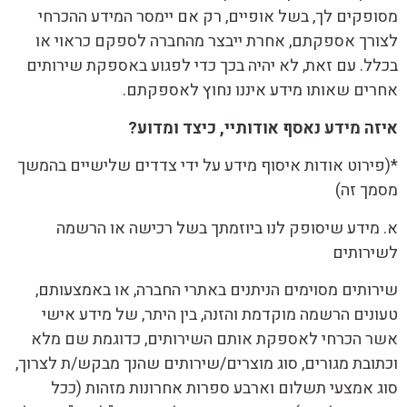
מסופקים לך, בשל אופיים, רק אם יימסר המידע ההכרחי
לצורך אספקתם, אחרת ייבצר מהחברה לספקם כראוי או
בכלל. עם זאת, לא יהיה בכך כדי לפגוע באספקת שירותים
אחרים שאותו מידע איננו נחוץ לאספקתם.
איזה מידע נאסף אודותיי, כיצד ומדוע?
*(פירוט אודות איסוף מידע על ידי צדדים שלישיים בהמשך
מסמך זה)
א. מידע שיסופק לנו ביוזמתך בשל רכישה או הרשמה
לשירותים
שירותים מסוימים הניתנים באתרי החברה, או באמצעותם,
טעונים הרשמה מוקדמת והזנה, בין היתר, של מידע אישי
אשר הכרחי לאספקת אותם השירותים, כדוגמת שם מלא
וכתובת מגורים, סוג מוצרים/שירותים שהנך מבקש/ת לצרוך,
סוג אמצעי תשלום וארבע ספרות אחרונות מזהות (ככל