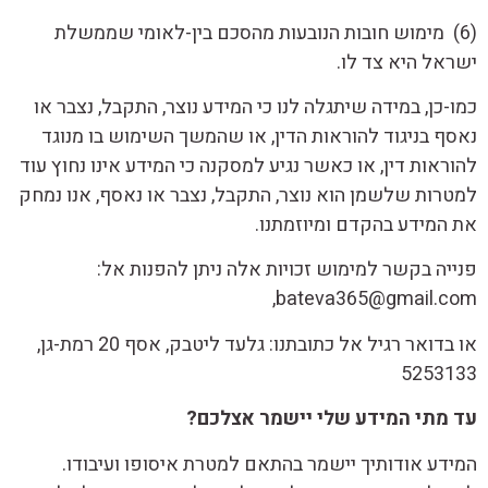
(6) מימוש חובות הנובעות מהסכם בין-לאומי שממשלת
ישראל היא צד לו.
כמו-כן, במידה שיתגלה לנו כי המידע נוצר, התקבל, נצבר או
נאסף בניגוד להוראות הדין, או שהמשך השימוש בו מנוגד
להוראות דין, או כאשר נגיע למסקנה כי המידע אינו נחוץ עוד
למטרות שלשמן הוא נוצר, התקבל, נצבר או נאסף, אנו נמחק
את המידע בהקדם ומיוזמתנו.
פנייה בקשר למימוש זכויות אלה ניתן להפנות אל:
bateva365@gmail.com,
או בדואר רגיל אל כתובתנו: גלעד ליטבק, אסף 20 רמת-גן,
5253133
עד מתי המידע שלי יישמר אצלכם?
המידע אודותיך יישמר בהתאם למטרת איסופו ועיבודו.