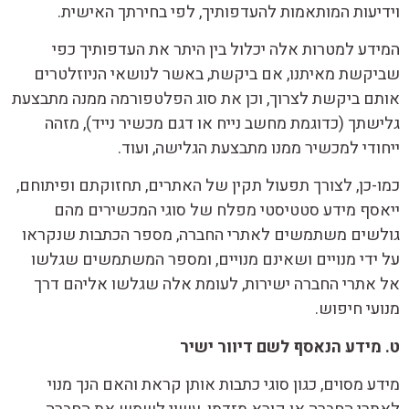
וידיעות המותאמות להעדפותיך, לפי בחירתך האישית.
המידע למטרות אלה יכלול בין היתר את העדפותיך כפי
שביקשת מאיתנו, אם ביקשת, באשר לנושאי הניוזלטרים
אותם ביקשת לצרוך, וכן את סוג הפלטפורמה ממנה מתבצעת
גלישתך (כדוגמת מחשב נייח או דגם מכשיר נייד), מזהה
ייחודי למכשיר ממנו מתבצעת הגלישה, ועוד.
כמו-כן, לצורך תפעול תקין של האתרים, תחזוקתם ופיתוחם,
ייאסף מידע סטטיסטי מפלח של סוגי המכשירים מהם
גולשים משתמשים לאתרי החברה, מספר הכתבות שנקראו
על ידי מנויים ושאינם מנויים, ומספר המשתמשים שגלשו
אל אתרי החברה ישירות, לעומת אלה שגלשו אליהם דרך
מנועי חיפוש.
ט. מידע הנאסף לשם דיוור ישיר
מידע מסוים, כגון סוגי כתבות אותן קראת והאם הנך מנוי