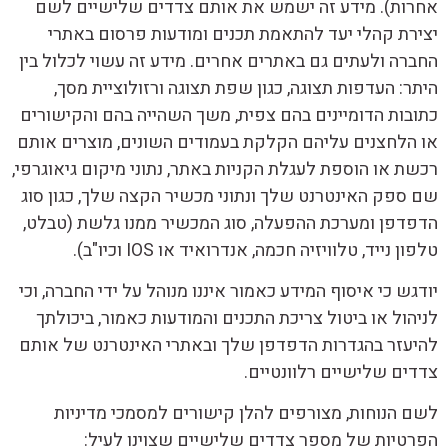
אחרות). מידע זה ישמש את אותם צדדים שלישיים לשם
יצירת קהלי יעד להתאמת תכנים ומודעות פרסום באתרי
החברה ולעתים גם באתרים אחרים. מידע זה עשוי לכלול בין
היתר: העדפות תצוגה, כגון שפת תצוגה ורזולוציית מסך,
כתובות הדומיינים בהם צפית, משך השהייה בהם והקישורים
או הלחצנים עליהם הקלקת בעמודים השונים, מוצרים אותם
רכשת או הוספת לעגלת הקניות באתר, נתוני מיקום גיאוגרפי,
שם ספק האינטרנט שלך ונתוני מכשיר הקצה שלך, כגון סוג
הדפדפן ומערכת ההפעלה, סוג המכשיר ממנו גלשת (טבלט,
טלפון נייד, טלוויזיה חכמה, אנדרואיד או IOS וכיו"ב).
יודגש כי איסוף המידע כאמור איננו מנוהל על ידי החברה, וכי
לניהול או ביטול צריכת התכנים והמודעות כאמור, ביכולתך
להיעזר בהגדרות הדפדפן שלך ובאתרי האינטרנט של אותם
צדדים שלישיים רלוונטיים.
לשם הנוחות, מצורפים להלן קישורים למסמכי מדיניות
הפרטיות של מספר צדדים שלישיים שצוינו לעיל: