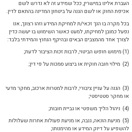
העברת אלינו במישרין, ככל שמידע זה לא נדרש לשם
אכיפת החוק או לשם הגנה על ביטחון המדינה בהתאם לדין.
בכל מקרה בו הנך זכאי/ת למחיקת המידע וזהו רצונך, אנו
נפעל כמובן למחיקתו, למעט כאשר השימוש בו יעשה כדין
לצורך אחד מהמצבים הבאים ובהיקף הנחוץ והמידתי בלבד:
(1) מימוש חופש הביטוי, לרבות זכות הציבור לדעת;
(2) מילוי חובה חוקית או ביצוע סמכות על פי דין;
(3) הגנה על עניין ציבורי, לרבות למטרות ארכוב, מחקר מדעי
או מחקר סטטיסטי;
(4) ניהול הליך משפטי או גביית חובות;
(5) מניעת הונאה, גנבה, או מניעת פעולות אחרות שעלולות
להשפיע על דיוק המידע או מהימנותו;