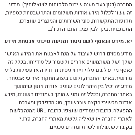
החברה (כגון בעת מענה שירות הלקוחות לשאלותיך). מידע
זה עשוי לכלול מידע אודות תשלומים והתחשבנויות כספיות,
תקופות התקשרות, סוגי השירותים והמוצרים שנצרכו,
התכתבויות בינך לבין נציגי החברה וכיו"ב.
יא. מידע הנאסף לשם ניטור ומניעת סיכוני אבטחת מידע
מידע מסוים דרוש לעיבוד על מנת לאבטח את המידע האישי
שלך ושל משתמשים אחרים ולשמור על סודיותו. בכלל זה
נאסף מידע לשם גילוי וזיהוי ניסיונות חדירה או פעילות בלתי
מורשית באתרי החברה, ולשם ביצוע תחקור אירועי אבטחה.
מידע זה יכיל בין היתר לוגים שונים אודות אופן שימושך
באתרי החברה, ובכלל זה זמני שהותך בעמודים השונים, מידע
אודות מכשירי הקצה שברשותך, סוג הדפדפן ומערכת
ההפעלה, כתובות עמודים שנצפו, כתובת URL ממנה גלשת
לאתרי החברה או שאליה גלשת מאתרי החברה, פרטי
בקשות שנשלחו לשרת ומזהים טכניים.