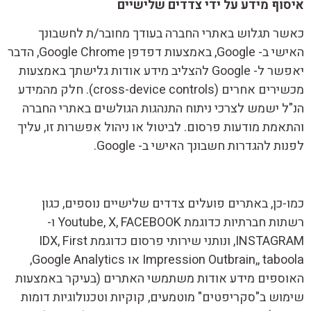
איסוף מידע על ידי צדדים שלישיים
כאשר תגלוש באתרי החברה בעודך מחובר/ת לחשבונך
האישי ב- Google, באמצעות דפדפן Google Chrome, הדבר
יאפשר ל- Google להצליב מידע אודות גלישתך באמצעות
מכשירים אחרים (cross-device controls). חלק מהמידע
הנ"ל ישמש לצרכי ניתוח התנהגות הגולשים באתרי החברה
והתאמת מודעות פרסום. לביטול או ניהול אפשרות זו, עליך
לפנות להגדרות חשבונך האישי ב- Google.
כמו-כן, באתרים פועלים צדדים שלישיים נוספים, כגון
רשתות חברתיות כדוגמת Youtube, X, FACEBOOK ו-
INSTAGRAM, ונותני שירותי פרסום כדוגמת IDX, First
Impression Outbrain,, taboola או Google Analytics,
האוספים מידע אודות משתמשי האתרים (בעיקר באמצעות
שימוש ב"סקריפטים" מוטמעים, קוקיות וטכנולוגיות דומות